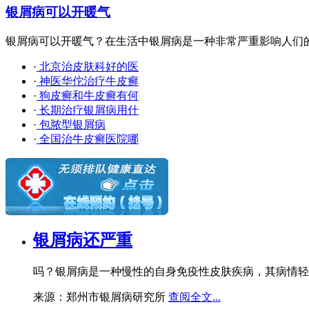
银屑病可以开暖气
银屑病可以开暖气？在生活中银屑病是一种非常严重影响人们的疾
·
北京治皮肤科好的医
·
神医华佗治疗牛皮癣
·
狗皮癣和牛皮癣有何
·
长期治疗银屑病用什
·
包脓型银屑病
·
全国治牛皮癣医院哪
银屑病还严重
吗？银屑病是一种慢性的自身免疫性皮肤疾病，其病情轻
来源：郑州市银屑病研究所
查阅全文...