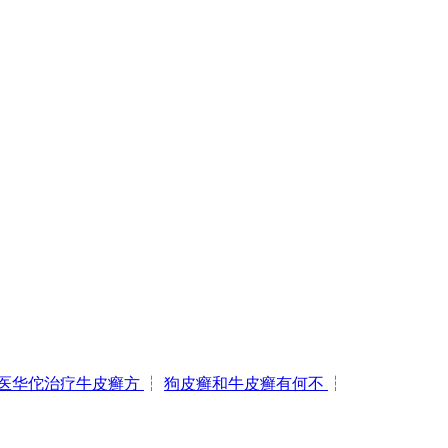
医华佗治疗牛皮癣方
┆
狗皮癣和牛皮癣有何不
┆